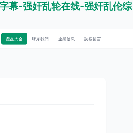
文字幕-强奸乱轮在线-强奸乱伦综
產品大全
聯系我們
企業信息
訪客留言